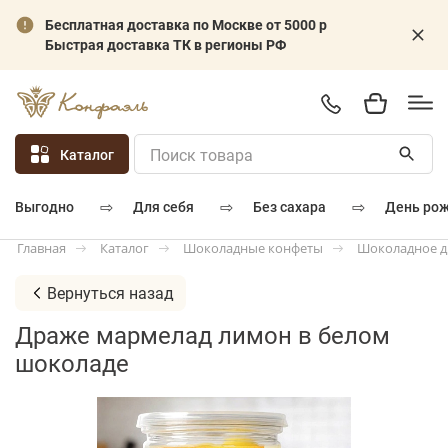
Бесплатная доставка по Москве от 5000 р
Быстрая доставка ТК в регионы РФ
Каталог
⇨
⇨
⇨
для себя
без сахара
день ро
выгодно
Каталог
Шоколадные конфеты
Шоколадное 
Главная
Вернуться назад
Драже мармелад лимон в белом
шоколаде