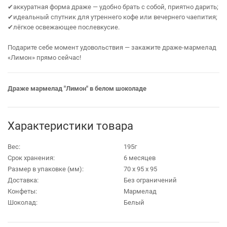
✔аккуратная форма драже — удобно брать с собой, приятно дарить;
✔идеальный спутник для утреннего кофе или вечернего чаепития;
✔лёгкое освежающее послевкусие.
Подарите себе момент удовольствия — закажите драже‑мармелад
«Лимон» прямо сейчас!
Драже мармелад "Лимон" в белом шоколаде
Характеристики товара
Вес:
195г
Срок хранения:
6 месяцев
Размер в упаковке (мм):
70 х 95 х 95
Доставка:
Без ограничений
Конфеты:
Мармелад
Шоколад:
Белый