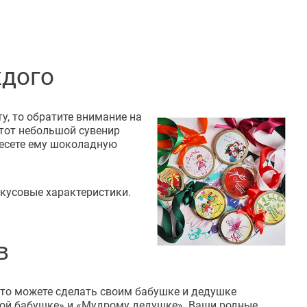
ждого
у, то обратите внимание на
этот небольшой сувенир
несете ему шоколадную
кусовые характеристики.
в
 то можете сделать своим бабушке и дедушке
ой бабушке» и «Мудрому дедушке». Ваши родные