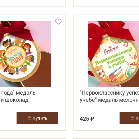
 года" медаль
"Первокласснику успе
й шоколад
учебе" медаль молоч
шоколад
425 ₽
купить