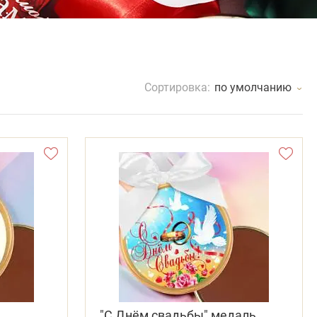
Сортировка:
по умолчанию
ь
"С Днём свадьбы" медаль