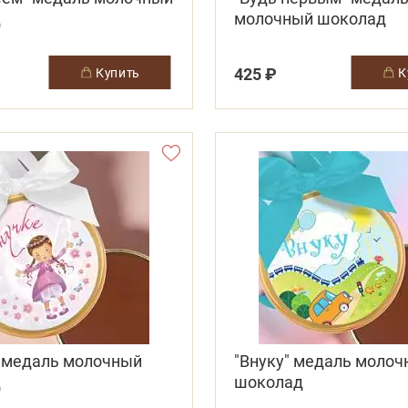
д
молочный шоколад
425 ₽
купить
" медаль молочный
"Внуку" медаль моло
д
шоколад