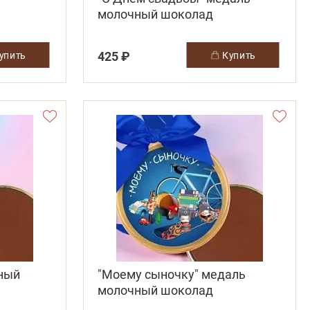
молочный шоколад
425 ₽
купить
купить
чный
"Моему сыночку" медаль
молочный шоколад