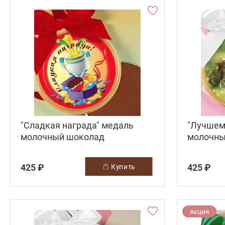
"Сладкая награда" медаль
"Лучшем
молочный шоколад
молочны
425 ₽
425 ₽
купить
Акция