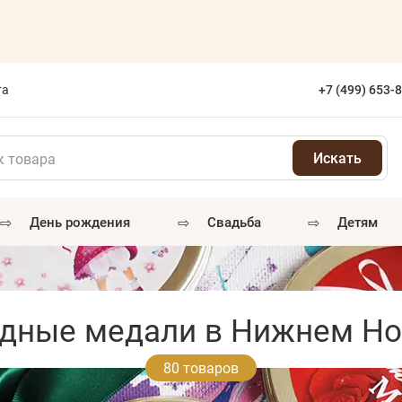
та
+7 (499) 653-
⇨
⇨
⇨
день рождения
свадьба
детям
дные медали в Нижнем Но
80 товаров