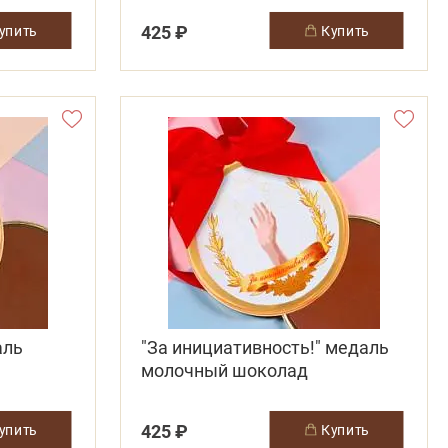
425 ₽
купить
купить
аль
"За инициативность!" медаль
молочный шоколад
425 ₽
купить
купить