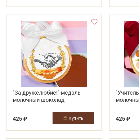
"За дружелюбие!" медаль
"Учитель
молочный шоколад
молочны
425 ₽
425 ₽
купить