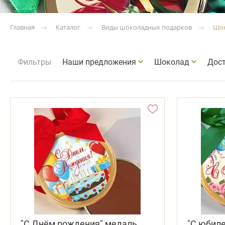
Каталог
Виды шоколадных подарков
Шок
Главная
Фильтры
Наши предложения
Шоколад
Дос
"С Днём рождения" медаль
"С юбил