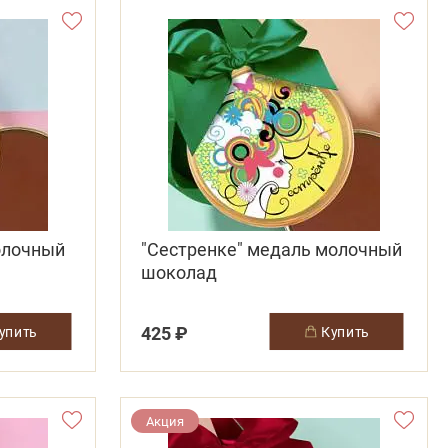
олочный
"Сестренке" медаль молочный
шоколад
425 ₽
купить
купить
Акция