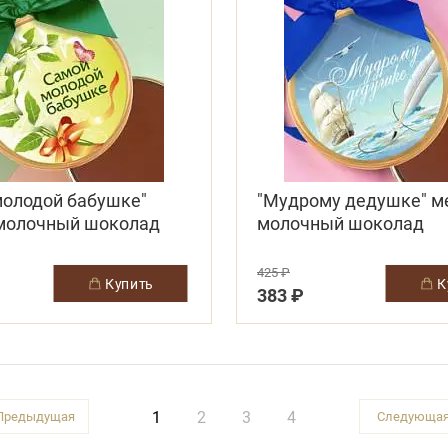
молодой бабушке"
"Мудрому дедушке" м
молочный шоколад
молочный шоколад
425 ₽
купить
383 ₽
1
2
3
4