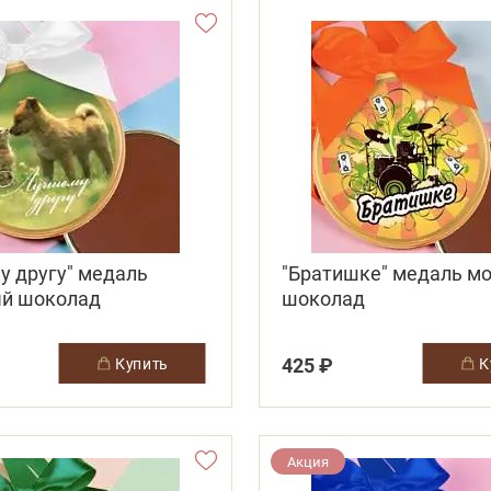
у другу" медаль
"Братишке" медаль м
й шоколад
шоколад
425 ₽
купить
Акция