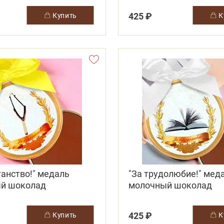
425 ₽
купить
ганство!" медаль
"За трудолюбие!" мед
й шоколад
молочный шоколад
425 ₽
купить