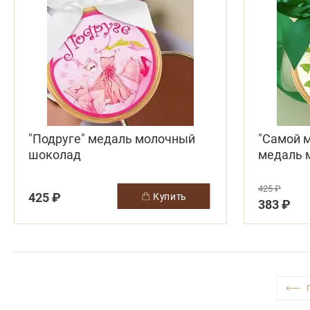
"Подруге" медаль молочный
"Самой 
шоколад
медаль 
425 ₽
425 ₽
купить
383 ₽