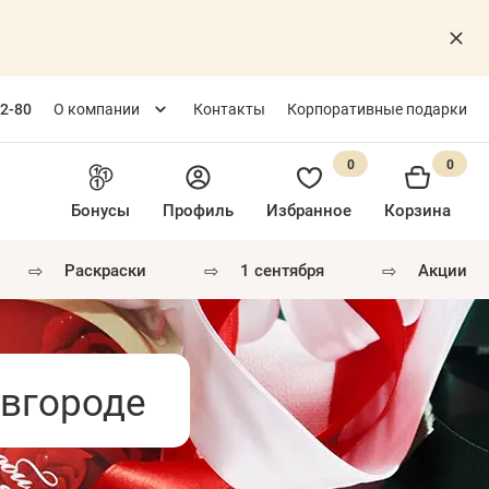
82-80
О компании
Контакты
Корпоративные подарки
0
0
Бонусы
Профиль
Избранное
Корзина
⇨
⇨
⇨
раскраски
1 сентября
акции
вгороде