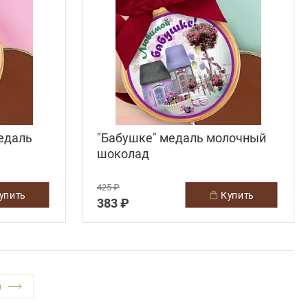
едаль
"Бабушке" медаль молочный
шоколад
425 ₽
купить
купить
383 ₽