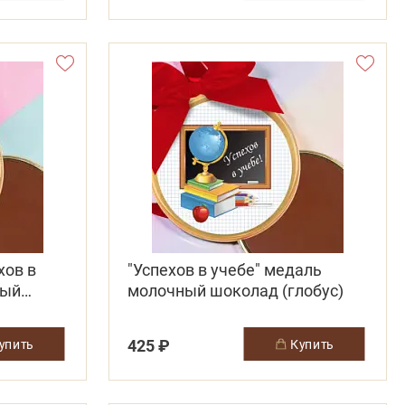
хов в
"Успехов в учебе" медаль
ный
молочный шоколад (глобус)
425 ₽
купить
купить