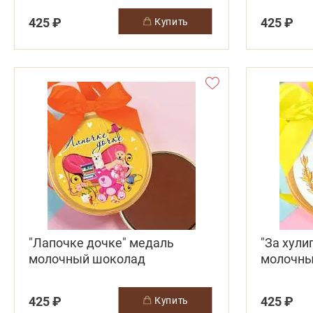
425 ₽
425 ₽
купить
"Лапочке дочке" медаль
"За хули
молочный шоколад
молочны
425 ₽
425 ₽
купить