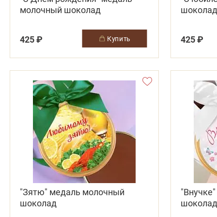
молочный шоколад
шокола
425 ₽
425 ₽
купить
"Зятю" медаль молочный
"Внучке
шоколад
шокола