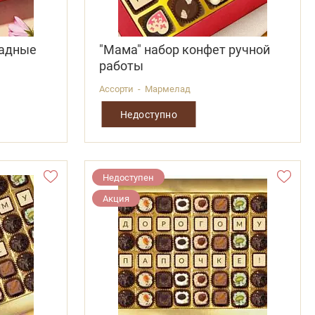
ладные
"Мама" набор конфет ручной
работы
Ассорти - Мармелад
Недоступно
Недоступен
Акция