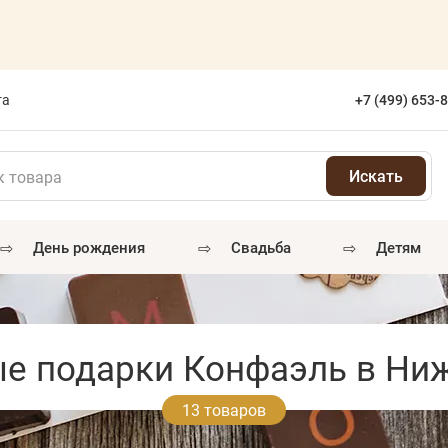
та
+7 (499) 653-
⇨
⇨
⇨
день рождения
свадьба
детям
е подарки Конфаэль в Ни
13 товаров