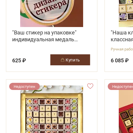
"Ваш стикер на упаковке"
"Наша к
индивидуальная медаль
классна
шоколад
конфеты
Ручная раб
625 ₽
6 085 ₽
купить
Недоступен
Недоступе