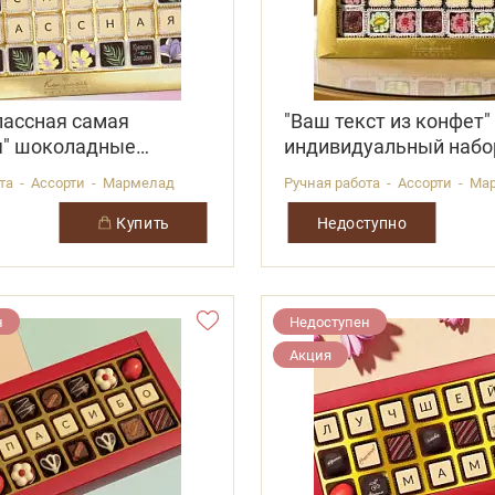
лассная самая
"Ваш текст из конфет"
я" шоколадные
индивидуальный набо
 48 конфет
конфета
ота - Ассорти - Мармелад
Ручная работа - Ассорти - М
купить
Недоступно
н
Недоступен
Акция