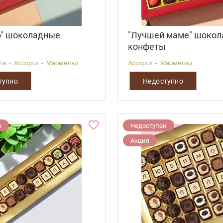
о" шоколадные
"Лучшей маме" шоко
ы
конфеты
ота - Ассорти - Мармелад
Ассорти - Мармелад
тупно
Недоступно
н
Недоступен
Акция