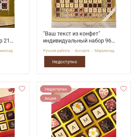
"Ваш текст из конфет"
р 21
индивидуальный набор 96
конфет
армелад
Ручная работа - Ассорти - Мармелад
Недоступно
Недоступен
Акция