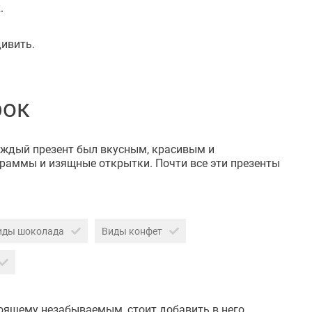
.
ивить.
рок
каждый презент был вкусным, красивым и
раммы и изящные открытки. Почти все эти презенты
иды шоколада
Виды конфет
оящему незабываемым, стоит добавить в него