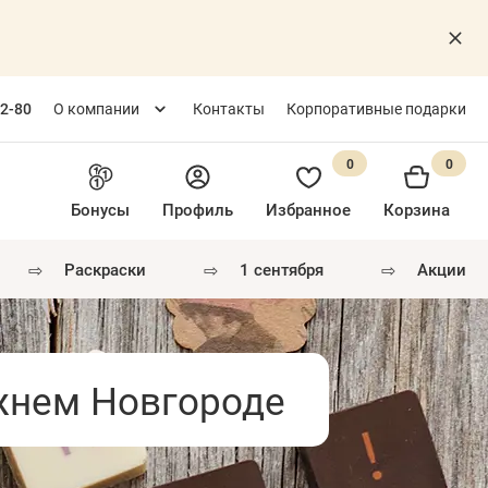
82-80
О компании
Контакты
Корпоративные подарки
0
0
Бонусы
Профиль
Избранное
Корзина
⇨
⇨
⇨
раскраски
1 сентября
акции
жнем Новгороде