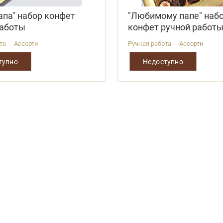
апа" набор конфет
"Любимому папе" наб
работы
конфет ручной работ
та - Ассорти
Ручная работа - Ассорти
тупно
Недоступно