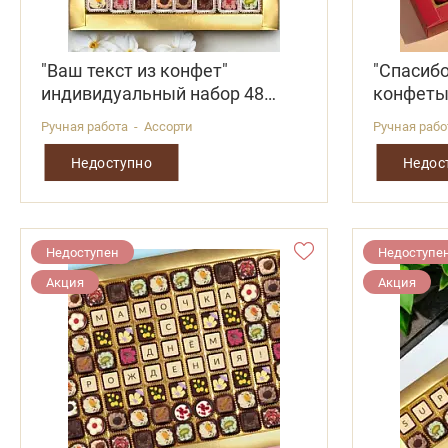
"Ваш текст из конфет"
"Спасиб
индивидуальный набор 48
конфет
конфет
Ручная работа - Ассорти
Ручная раб
Недоступно
Недос
Недоступен
Недоступе
Акция
Акция