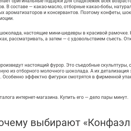
лает оригинальные подарки для сладкоежек всех возрасто
ов. В составе — какао-масло, отборные какао-бобы, натур
ых ароматизаторов и консервантов. Поэтому конфеты, шок
моции.
 шоколада
, настоящие мини-шедевры в красивой рамочке. 
уках, рассматривать, а затем — с удовольствием съесть. 
роизведут настоящий фурор. Это съедобные скульптуры, о
ную из отборного молочного шоколада. А их детализация 
ых. Особенно эффектно фигурки смотрятся в фирменной уп
алога интернет-магазина. Купить его — дело пары минут.
очему выбирают «Конфаэл