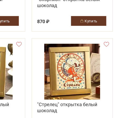
шоколад
870 ₽
купить
купить
елый
"Стрелец" открытка белый
шоколад