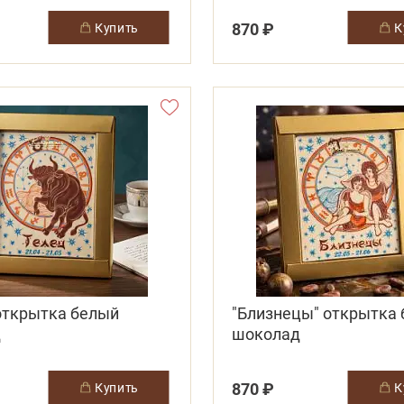
870 ₽
купить
 открытка белый
"Близнецы" открытка
д
шоколад
870 ₽
купить