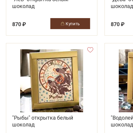
шоколад
шокола
870 ₽
870 ₽
купить
"Рыбы" открытка белый
"Водоле
шоколад
шокола