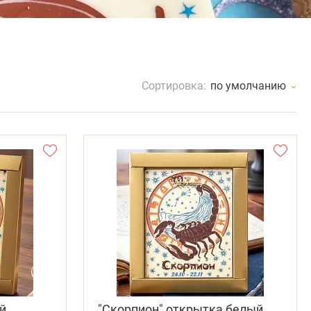
Сортировка:
по умолчанию
й
"Скорпион" открытка белый