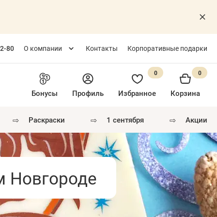
82-80
О компании
Контакты
Корпоративные подарки
0
0
Бонусы
Профиль
Избранное
Корзина
⇨
⇨
⇨
раскраски
1 сентября
акции
м Новгороде