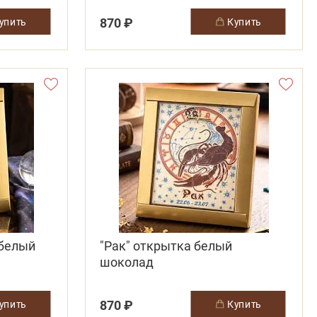
870 ₽
купить
купить
 белый
"Рак" открытка белый
шоколад
870 ₽
купить
купить