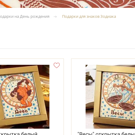
подарки на День рождения
Подарки для знаков Зодиака
открытка белый
"Весы" открытка белы