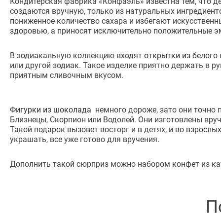
Кондитерская фабрика «Конфаэль» известна тем, что де
создаются вручную, только из натуральных ингредиент
пониженное количество сахара и избегают искусственн
здоровью, а приносят исключительно положительные э
В зодиакальную коллекцию входят
открытки из белого
или другой зодиак. Такое изделие приятно держать в р
приятным сливочным вкусом.
Фигурки из шоколада
немного дороже, зато они точно п
Близнецы, Скорпион или Водолей. Они изготовлены вруч
Такой подарок вызовет восторг и в детях, и во взросл
украшать, все уже готово для вручения.
Дополнить такой сюрприз можно набором конфет из кат
П