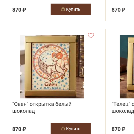
870 ₽
870 ₽
купить
"Овен" открытка белый
"Телец"
шоколад
шокола
870 ₽
870 ₽
купить