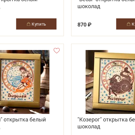
д
шоколад
870 ₽
купить
й" открытка белый
"Козерог" открытка б
д
шоколад