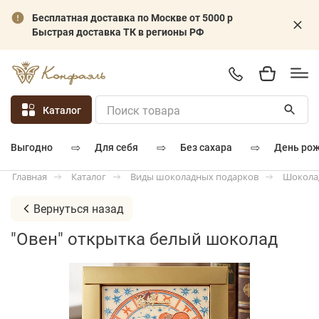
Бесплатная доставка по Москве от 5000 р
Быстрая доставка ТК в регионы РФ
Каталог
⇨
⇨
⇨
для себя
без сахара
день ро
выгодно
Каталог
Виды шоколадных подарков
Шокола
Главная
Вернуться назад
"Овен" открытка белый шоколад