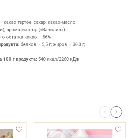
какао тертое, сахар, какао-масло,
), ароматизатор («Ванилин»).
го остатка какао – 56%
продукта:
белков – 5,5 г; жиров – 36,0 г;
а 100 г продукта:
540 ккал/2260 кДж