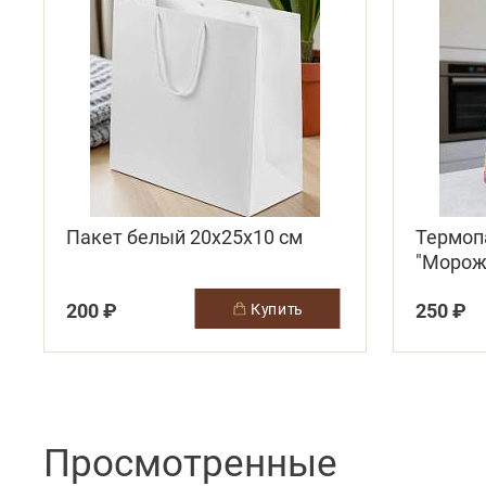
Пакет белый 20х25х10 см
Термоп
"Морож
(засте
200 ₽
250 ₽
купить
многор
Просмотренные