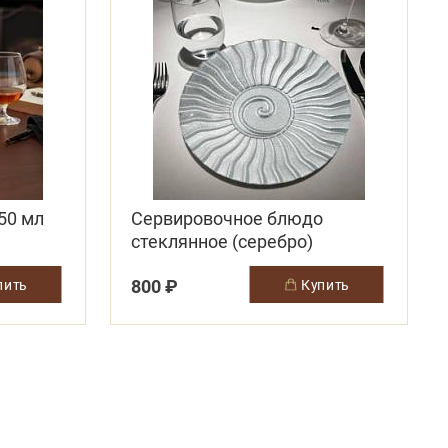
50 мл
Сервировочное блюдо
стеклянное (серебро)
800 ₽
упить
купить