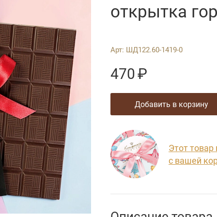
открытка го
Арт:
ШД122.60-1419-0
470
₽
добавить в корзину
Этот товар
с вашей ко
Описание товара