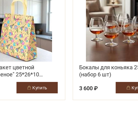
акет цветной
Бокалы для коньяка 2
еное" 25*26*10
(набор 6 шт)
жка-липучка
3 600 ₽
купить
к
азовая)