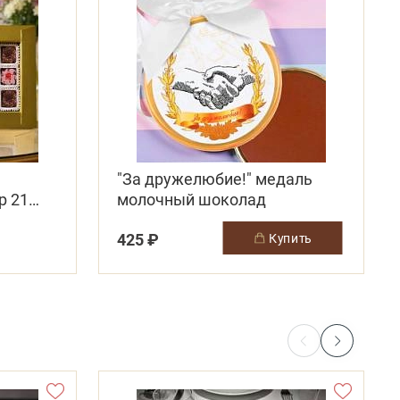
"За дружелюбие!" медаль
р 21
молочный шоколад
425 ₽
купить