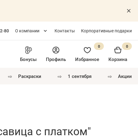
82-80
О компании
Контакты
Корпоративные подарки
0
0
Бонусы
Профиль
Избранное
Корзина
⇨
⇨
⇨
раскраски
1 сентября
акции
савица с платком"