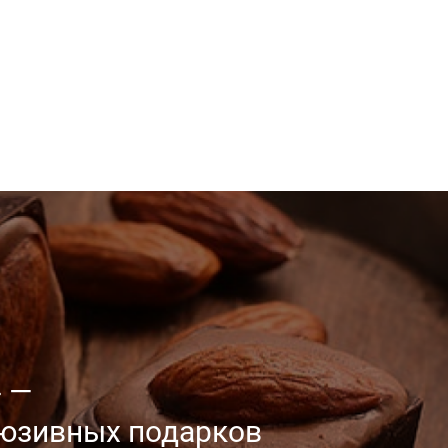
 —
люзивных
подарков