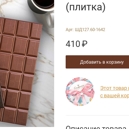
(плитка)
Арт:
ШД127.60-1642
410
₽
добавить в корзину
Этот товар
с вашей ко
Описание товара