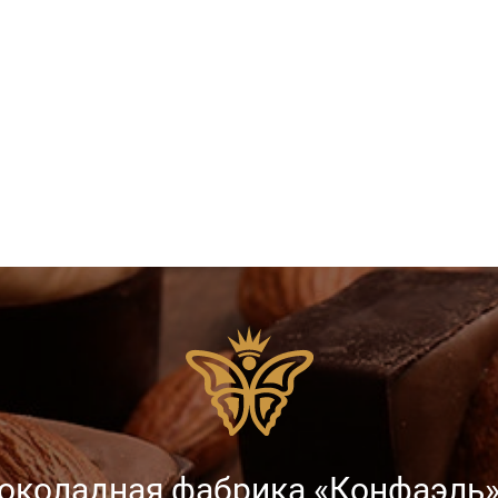
околадная фабрика «Конфаэль»