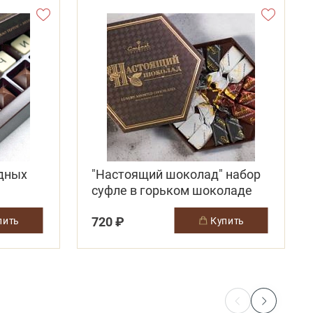
адных
"Настоящий шоколад" набор
суфле в горьком шоколаде
720 ₽
упить
купить