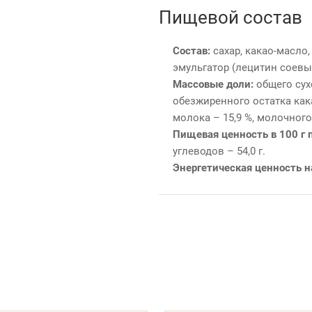
Пищевой состав
Состав:
сахар, какао-масло,
эмульгатор (лецитин соевы
Массовые доли:
общего сухо
обезжиренного остатка кака
молока – 15,9 %, молочного 
Пищевая ценность в 100 г 
углеводов – 54,0 г.
Энергетическая ценность на