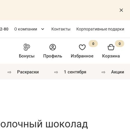
82-80
О компании
Контакты
Корпоративные подарки
0
0
Бонусы
Профиль
Избранное
Корзина
⇨
⇨
⇨
раскраски
1 сентября
акции
молочный шоколад