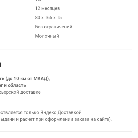
12 месяцев
80 х 165 х 15
Без ограничений
Молочный
и
ть (до 10 км от МКАД),
г и область
рьерской доставке
ствляется только Яндекс Доставкой
выдачи и расчет при оформлении заказа на сайте).