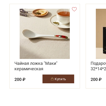
Чайная ложка "Маки"
Подаро
керамическая
32*14*2
200 ₽
200 ₽
купить