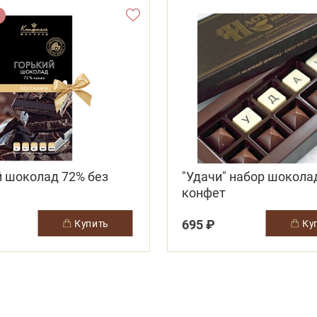
й шоколад 72% без
"Удачи" набор шокол
конфет
695 ₽
купить
к