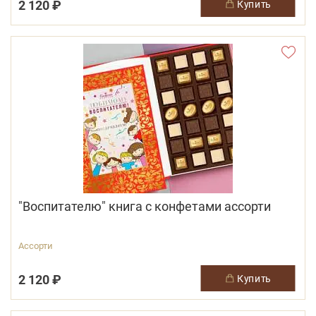
2 120 ₽
купить
"Воспитателю" книга с конфетами ассорти
Ассорти
2 120 ₽
купить