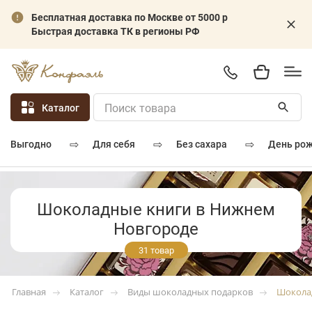
Бесплатная доставка по Москве от 5000 р
Быстрая доставка ТК в регионы РФ
Каталог
⇨
⇨
⇨
для себя
без сахара
день ро
выгодно
Шоколадные книги в Нижнем
Новгороде
31 товар
Каталог
Виды шоколадных подарков
Шокола
Главная