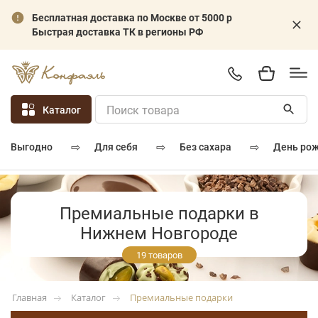
Бесплатная доставка по Москве от 5000 р
Быстрая доставка ТК в регионы РФ
Каталог
⇨
⇨
⇨
для себя
без сахара
день ро
выгодно
Премиальные подарки в
Нижнем Новгороде
19 товаров
Каталог
Премиальные подарки
Главная