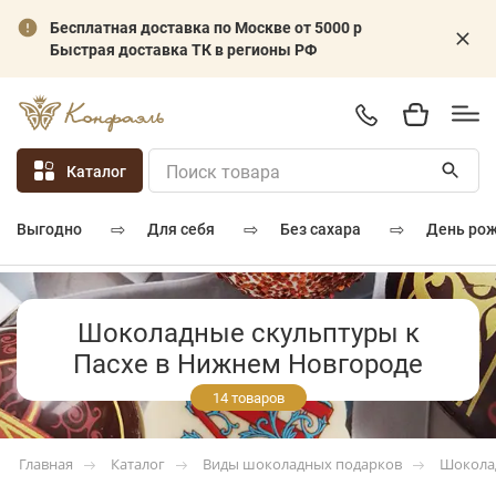
Бесплатная доставка по Москве от 5000 р
Быстрая доставка ТК в регионы РФ
Каталог
⇨
⇨
⇨
для себя
без сахара
день ро
выгодно
Шоколадные скульптуры к
Пасхе в Нижнем Новгороде
14 товаров
Каталог
Виды шоколадных подарков
Шокола
Главная