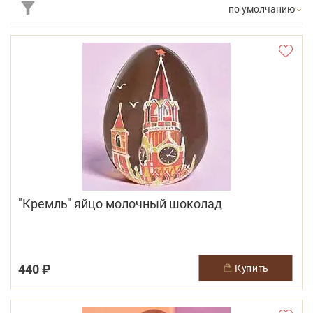
по умолчанию
"Кремль" яйцо молочный шоколад
440 ₽
купить