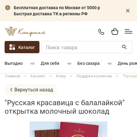
Бесплатная доставка по Москве от 5000 р
Быстрая доставка ТК в регионы РФ
Каталог
⇨
⇨
⇨
для себя
без сахара
день ро
выгодно
Каталог
Кому
Подарки коллегам
"Русск
Главная
Вернуться назад
"Русская красавица с балалайкой"
открытка молочный шоколад