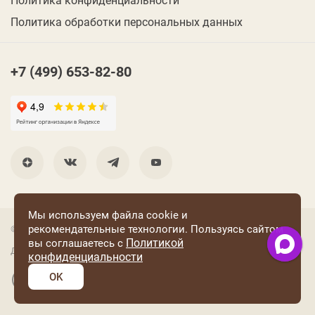
Политика обработки персональных данных
+7 (499) 653-82-80
Мы используем файла cookie и
рекомендательные технологии. Пользуясь сайтом
© 2001 Группа компаний «Конфаэль»
Политикой
вы соглашаетесь с
Дизайн —
RUSO
конфиденциальности
OK
Разработка и поддержка сайта: «Четвертый Рим»