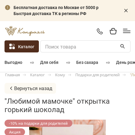
Бесплатная доставка по Москве от 5000 р
Быстрая доставка ТК в регионы РФ
Каталог
⇨
⇨
⇨
для себя
без сахара
день ро
выгодно
Каталог
Кому
Подарки для родителей
"Л
Главная
Вернуться назад
"Любимой мамочке" открытка
горький шоколад
-10% на подарки для родителей
Акция