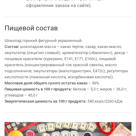
оформлении заказа на сайте).
Пищевой состав
Шоколад горький фигурный украшенный.
Состав:
шоколадная масса – какао тертое, сахар, какао-масло,
эмульгатор (лецитин соевый), ароматизатор («Ванилин»); декор –
пищевые красители (куркумин, Е141, Е171, Е160с), пищевой
краситель (концентрированный сок красной свеклы, масло
подсолнечное, эмульгаторы (мальтодекстрин, Е472с), регуляторы
кислотности (лимонная кислота, аскорбиновая кислота)).
Массовая доля общего сухого остатка какао
– 56%
Пищевая ценность в 100 г продукта:
белков – 5,5 г; жиров – 36,0 г;
углеводов – 45,0 г
Энергетическая ценность на 100 г продукта:
540 ккал/2260 кДж