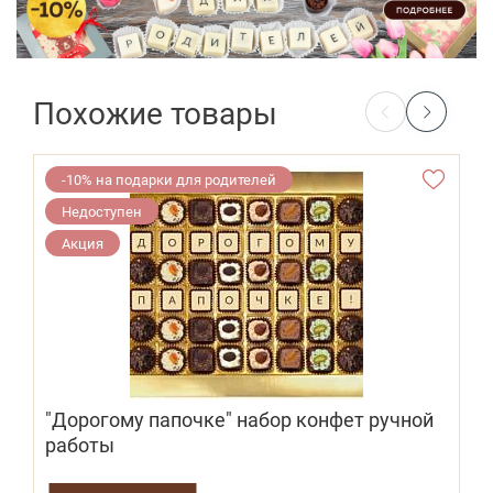
Похожие товары
-10% на подарки для родителей
Недоступен
Акция
"Дорогому папочке" набор конфет ручной
работы
4