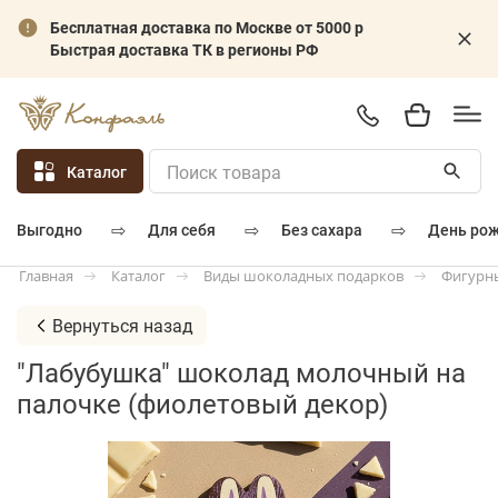
Бесплатная доставка по Москве от 5000 р
Быстрая доставка ТК в регионы РФ
Каталог
⇨
⇨
⇨
для себя
без сахара
день ро
выгодно
Каталог
Виды шоколадных подарков
Фигурн
Главная
Вернуться назад
"Лабубушка" шоколад молочный на
палочке (фиолетовый декор)