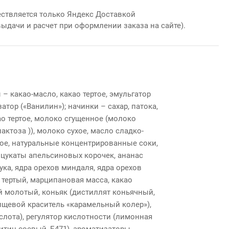
ствляется только Яндекс Доставкой
выдачи и расчет при оформлении заказа на сайте).
 какао-масло, какао тертое, эмульгатор
атор («Ванилин»); начинки – сахар, патока,
ао тертое, молоко сгущенное (молоко
 лактоза )), молоко сухое, масло сладко-
ое, натуральные концентрированные соки,
цукаты апельсиновых корочек, ананас
ука, ядра орехов миндаля, ядра орехов
тертый, марципановая масса, какао
 молотый, коньяк (дистиллят коньячный,
пищевой краситель «карамельный колер»),
слота), регулятор кислотности (лимонная
цитин соевый, Е471), ароматизаторы