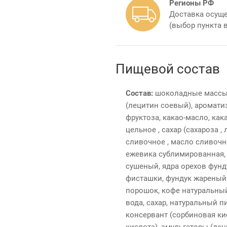
Регионы РФ
Доставка осуще
(выбор пункта 
Пищевой состав
Состав:
шоколадные массы –
(лецитин соевый), ароматиз
фруктоза, какао-масло, как
цельное , сахар (сахароза ,
сливочное , масло сливочн
ежевика сублимированная, 
сушеный, ядра орехов фунд
фисташки, фундук жареный 
порошок, кофе натуральный
вода, сахар, натуральный 
консервант (сорбиновая ки
кислота), эмульгаторы (ле