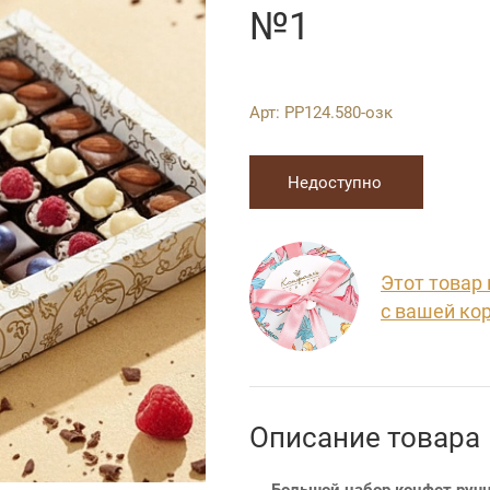
№1
Арт:
РР124.580-озк
Недоступно
Этот товар
с вашей ко
Описание товара
Большой набор конфет руч