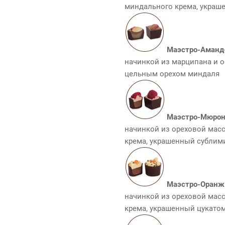
миндального крема, украш
Маэстро-Аманд
начинкой из марципана и 
цельным орехом миндаля
Маэстро-Мюро
начинкой из ореховой мас
крема, украшенный субли
Маэстро-Оранж
начинкой из ореховой мас
крема, украшенный цукато