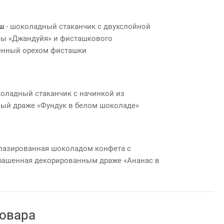
ш
- шоколадный стаканчик с двухслойной
сы «Джандуйя» и фисташкового
енный орехом фисташки
коладный стаканчик с начинкой из
ный драже «Фундук в белом шоколаде»
лазированная шоколадом конфета с
крашенная декорированным драже «Ананас в
товара