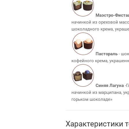
Маэстро-Фиста
начинкой из ореховой мас
шоколадного крема, украш
Пастораль
- шо
кофейного крема, украшен
Синяя Лагуна
-Г
начинкой из марципана, у
горьком шоколаде»
Характеристики 