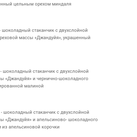
енный цельным орехом миндаля
- шоколадный стаканчик с двухслойной
ореховой массы «Джандуйя», украшенный
н
- шоколадный стаканчик с двухслойной
сы «Джандуйя» и чернично-шоколадного
мированной малиной
- шоколадный стаканчик с двухслойной
сы «Джандуйя» и апельсиново- шоколадного
м из апельсиновой корочки