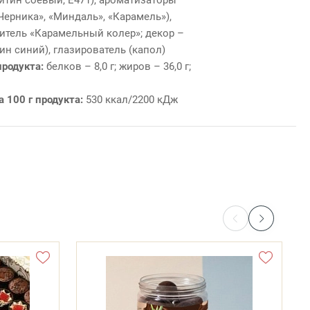
Черника», «Миндаль», «Карамель»),
итель «Карамельный колер»; декор –
ин синий), глазирователь (капол)
продукта:
белков – 8,0 г; жиров – 36,0 г;
а 100 г продукта:
530 ккал/2200 кДж