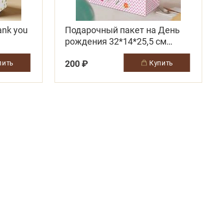
nk you
Подарочный пакет на День
рождения 32*14*25,5 см
светло-розовый
200 ₽
упить
купить