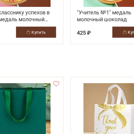
ласснику успехов в
"Учитель №1" медаль
 медаль молочный
молочный шоколад
ад
425 ₽
купить
к