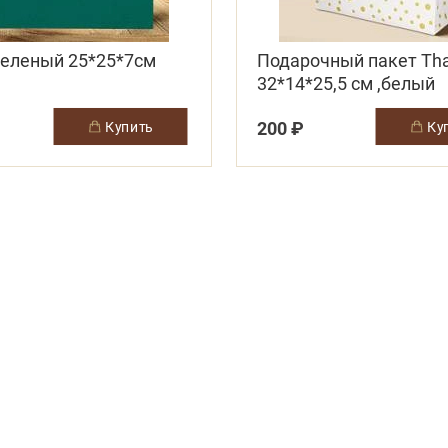
зеленый 25*25*7см
Подарочный пакет Tha
32*14*25,5 см ,белый
200 ₽
купить
к