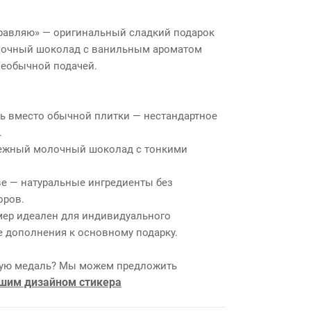
равляю» — оригинальный сладкий подарок
лочный шоколад с ванильным ароматом
необычной подачей.
ь вместо обычной плитки — нестандартное
.
нежный молочный шоколад с тонкими
ве — натуральные ингредиенты без
оров.
мер идеален для индивидуального
е дополнения к основному подарку.
ную медаль? Мы можем предложить
ашим дизайном стикера