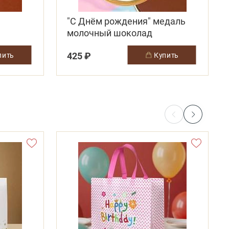
"С Днём рождения" медаль
молочный шоколад
425 ₽
упить
купить