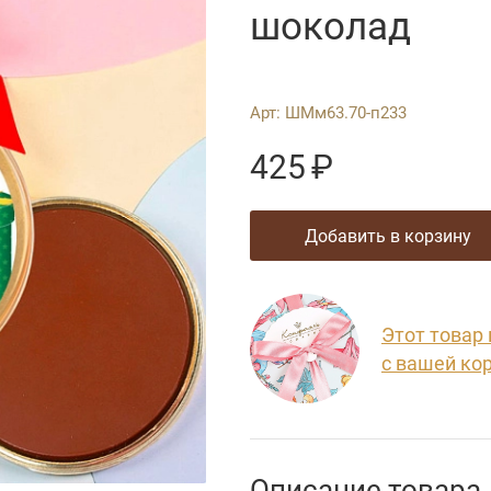
шоколад
Арт:
ШМм63.70-п233
425
₽
добавить в корзину
Этот товар
с вашей ко
Описание товара