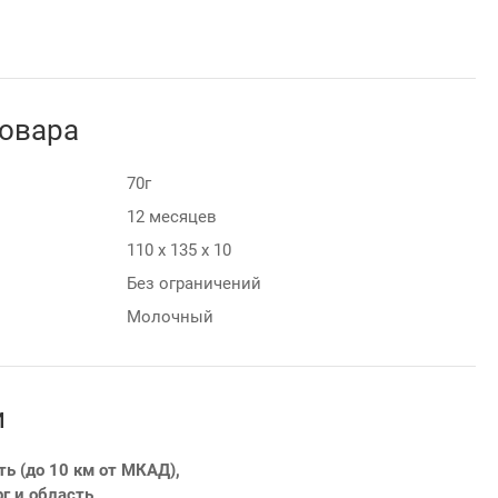
товара
70г
12 месяцев
110 х 135 х 10
Без ограничений
Молочный
и
ть (до 10 км от МКАД),
г и область