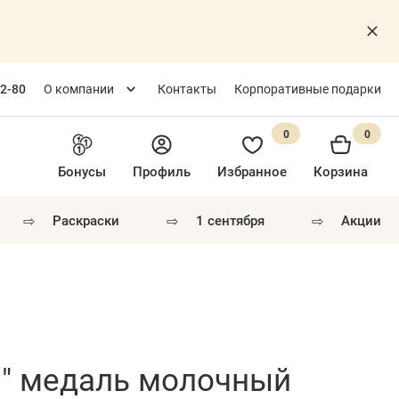
82-80
О компании
Контакты
Корпоративные подарки
0
0
Бонусы
Профиль
Избранное
Корзина
⇨
⇨
⇨
раскраски
1 сентября
акции
" медаль молочный