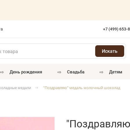
та
+7 (499) 653-
⇨
⇨
⇨
день рождения
свадьба
детям
оладные медали
"Поздравляю" медаль молочный шоколад
"Поздравляю