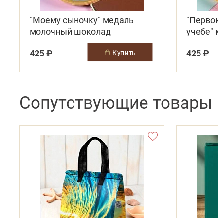
"Моему сыночку" медаль
"Первок
молочный шоколад
учебе"
шокол
425 ₽
425 ₽
купить
Сопутствующие товары