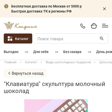
Бесплатная доставка по Москве от 5000 р
Быстрая доставка ТК в регионы РФ
Каталог
⇨
⇨
⇨
для себя
без сахара
день ро
выгодно
Каталог
Виды шоколадных подарков
Шокола
Главная
Вернуться назад
"Клавиатура" скульптура молочный
шоколад