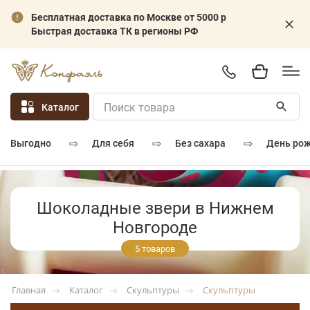
Бесплатная доставка по Москве от 5000 р
Быстрая доставка ТК в регионы РФ
Каталог
⇨
⇨
⇨
для себя
без сахара
день ро
выгодно
Шоколадные звери в Нижнем
Новгороде
5 товаров
Каталог
Скульптуры
Скульптуры
Главная