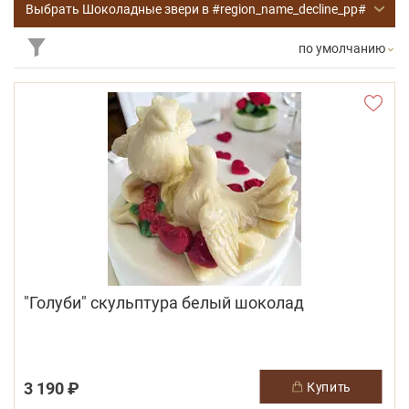
Выбрать Шоколадные звери в #region_name_decline_pp#
по умолчанию
"Голуби" скульптура белый шоколад
3 190 ₽
купить