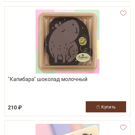
"Капибара" шоколад молочный
210 ₽
купить