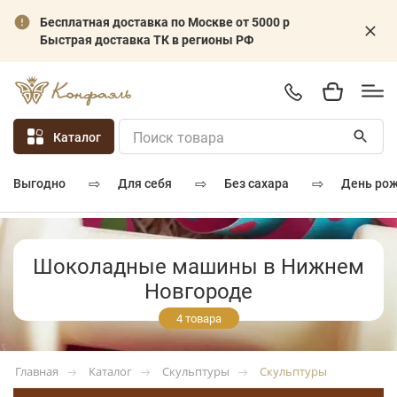
Бесплатная доставка по Москве от 5000 р
Быстрая доставка ТК в регионы РФ
Каталог
⇨
⇨
⇨
для себя
без сахара
день ро
выгодно
Шоколадные машины в Нижнем
Новгороде
4 товара
Каталог
Скульптуры
Скульптуры
Главная