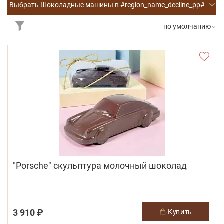
Выбрать Шоколадные машины в #region_name_decline_pp#
по умолчанию
"Porsche" скульптура молочный шоколад
3 910 ₽
купить