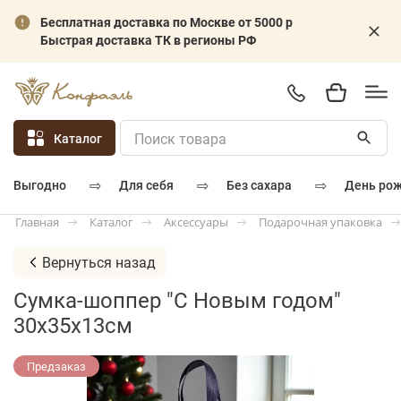
Бесплатная доставка по Москве от 5000 р
Быстрая доставка ТК в регионы РФ
Каталог
⇨
⇨
⇨
для себя
без сахара
день ро
выгодно
Каталог
Аксессуары
Подарочная упаковка
Главная
Вернуться назад
Сумка-шоппер "С Новым годом"
30х35х13см
Предзаказ