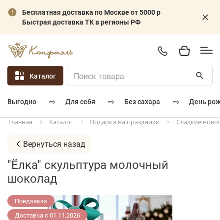
Бесплатная доставка по Москве от 5000 р
Быстрая доставка ТК в регионы РФ
Каталог
⇨
⇨
⇨
для себя
без сахара
день ро
выгодно
Каталог
Подарки на праздники
Сладкие ново
Главная
Вернуться назад
"Ёлка" скульптура молочный
шоколад
Предзаказ
Доставка с 01.11.2026