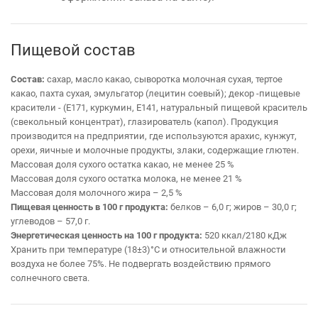
Пищевой состав
Состав:
сахар, масло какао, сыворотка молочная сухая, тертое
какао, пахта сухая, эмульгатор (лецитин соевый); декор -пищевые
красители - (Е171, куркумин, Е141, натуральный пищевой краситель
(свекольный концентрат), глазирователь (капол). Продукция
производится на предприятии, где используются арахис, кунжут,
орехи, яичные и молочные продукты, злаки, содержащие глютен.
Массовая доля сухого остатка какао, не менее 25 %
Массовая доля сухого остатка молока, не менее 21 %
Массовая доля молочного жира – 2,5 %
Пищевая ценность в 100 г продукта:
белков – 6,0 г; жиров – 30,0 г;
углеводов – 57,0 г.
Энергетическая ценность на 100 г продукта:
520 ккал/2180 кДж
Хранить при температуре (18±3)°С и относительной влажности
воздуха не более 75%. Не подвергать воздействию прямого
солнечного света.