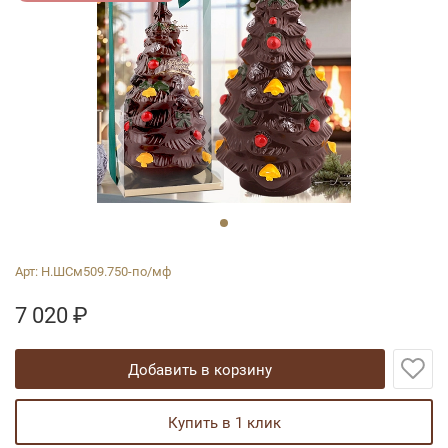
Арт:
Н.ШСм509.750-по/мф
7 020
₽
добавить в корзину
купить в 1 клик